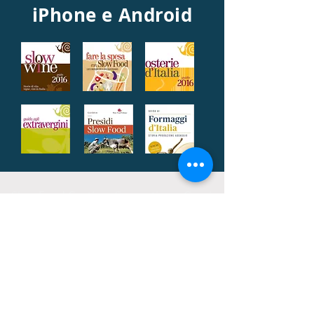
iPhone e Android
Slow Food Costiera Sorrentina e Capri
APS
ASSOCIAZIONE NO-PROFIT
o
CONDOTTA
CONVIVIUM È IL LIVELLO
Slow Food Italia
TERRITORIALE DI
sito web versione beta 0.91 del 07/02/2019
Login Webmaster