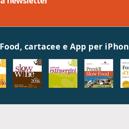
tra newsletter
 Food, cartacee e App per iPho
Slow Food Costiera Sorrentina e Capri APS
ASSOCIAZIONE NO-PROFIT