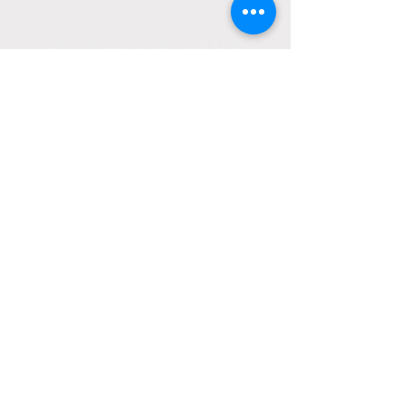
ASSOCIAZIONE NO-PROFIT
o
CONDOTTA
CONVIVIUM È IL LIVELLO
Slow Food Italia
TERRITORIALE DI
sito web versione beta 0.91 del 07/02/2019
Login Webmaster
Credits
Privacy policy
Slow Food Campania
Slow Food Italia
Slow Food International
Protocolli con enti