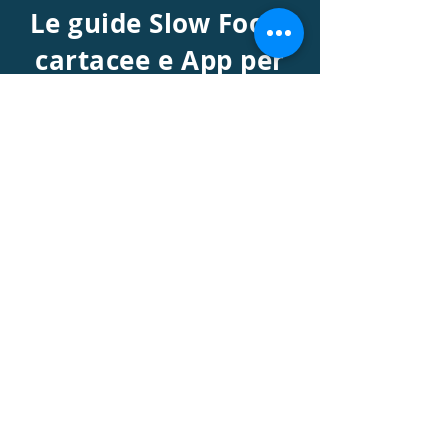
Le guide Slow Food,
cartacee e App per
iPhone e Android
Slow Food Costiera Sorrentina e Capri
APS
ASSOCIAZIONE NO-PROFIT
o
CONDOTTA
CONVIVIUM È IL LIVELLO
Slow Food Italia
TERRITORIALE DI