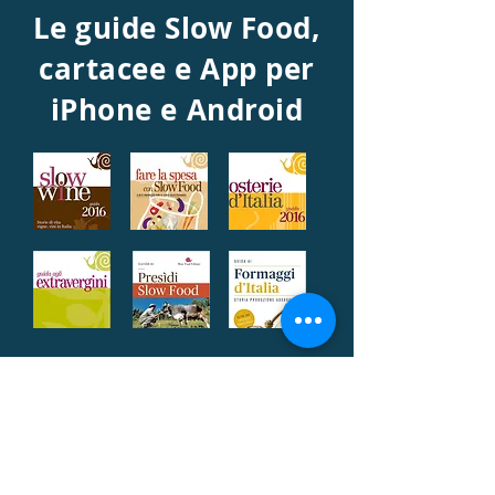
Le guide Slow Food,
cartacee e App per
iPhone e Android
Slow Food Costiera Sorrentina e Capri
APS
ASSOCIAZIONE NO-PROFIT
o
CONDOTTA
CONVIVIUM È IL LIVELLO
Slow Food Italia
TERRITORIALE DI