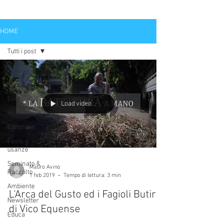
HOME
Tutti i post
Tutti i post
Mercato
Eventi
Load video
Biodiversità
Editoriale
Feste e
usanze
Seminato &
Mauro Avino
Raccolto
1 feb 2019
Tempo di lettura: 3 min
Ambiente
L'Arca del Gusto ed i Fagioli Butirri
Newsletter
di Vico Equense
Educa