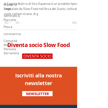
Il Fagiolo Butirro di Vico Equense è un prodotto tipico
Master of
Food
segnalato da Slow Food nell'Arca del Gusto, coltivato
sulle colline vicane, di g
Seminato &
Raccolto
Pesca
coronavirus
Comunità
Diventa socio Slow Food
Noce
Penisola
Sorrentina
DIVENTA SOCIO
Iscriviti alla nostra
newsletter
NEWSLETTER