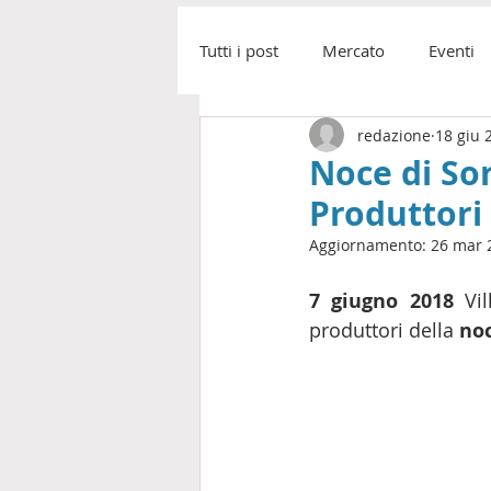
Tutti i post
Mercato
Eventi
redazione
18 giu 
Newsletter
Educa
Mast
Noce di Sor
Produttori
Comunità Noce Penisola Sorrent
Aggiornamento:
26 mar 
7 giugno 2018
 Vi
produttori della 
noc