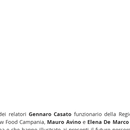
ei relatori 
Gennaro Casato
ow Food Campania, 
Mauro Avino
 e 
Elena De Marco
a e che hanno illustrato ai presenti il futuro percors