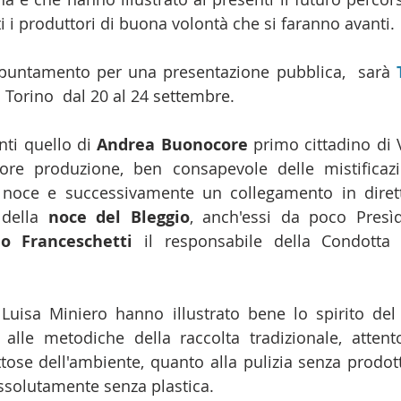
i i produttori di buona volontà che si faranno avanti.
puntamento per una presentazione pubblica,  sarà 
a Torino  dal 20 al 24 settembre. 
nti quello di 
Andrea Buonocore
 primo cittadino di 
iore produzione, ben consapevole delle mistificazi
 noce e successivamente un collegamento in dirett
 della 
noce del Bleggio
, anch'essi da poco Presìd
io Franceschetti
 il responsabile della Condotta G
uisa Miniero hanno illustrato bene lo spirito del d
alle metodiche della raccolta tradizionale, attento
se dell'ambiente, quanto alla pulizia senza prodotti a
solutamente senza plastica. 