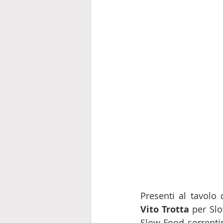
Presenti al tavolo d
Vito Trotta
 per Sl
Slow Food sorrentin