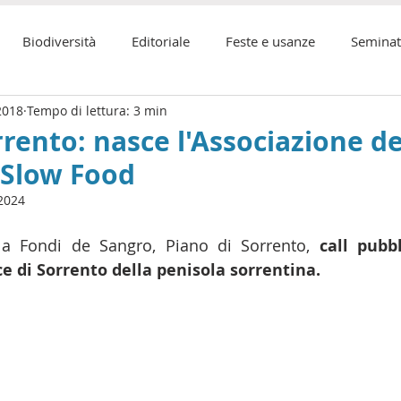
Biodiversità
Editoriale
Feste e usanze
Seminat
2018
Tempo di lettura: 3 min
er of Food
Seminato & Raccolto
Pesca
coronavir
rento: nasce l'Associazione de
 Slow Food
ina
2024
lla Fondi de Sangro, Piano di Sorrento, 
call pubb
e di Sorrento della penisola sorrentina.