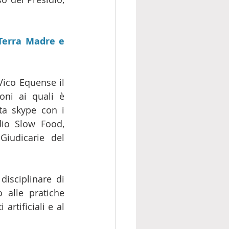
Terra Madre e 
Vico Equense il 
oni ai quali è 
a skype con i 
io Slow Food, 
iudicarie del 
isciplinare di 
 alle pratiche 
rtificiali e al 