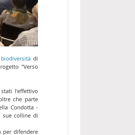
biodiversità
 di 
ogetto "Verso 
ti l'effettivo 
ltre che parte 
 il responsabile della Condotta - 
 sue colline di 
a per difendere 