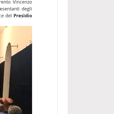
rento Vincenzo 
sentanti degli 
ce del 
Presìdio 