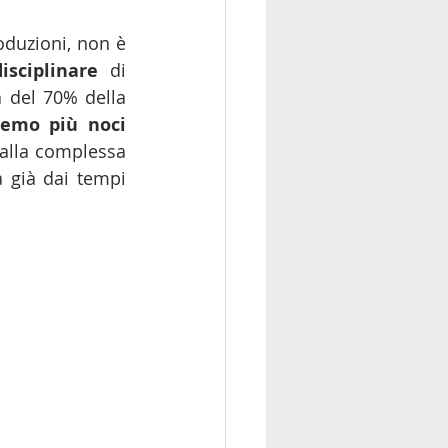
duzioni, non è 
disciplinare
 di 
 del 70% della 
non avremo più noci 
dalla complessa 
 già dai tempi 