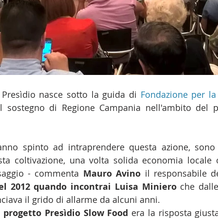
 Presìdio nasce sotto la guida di 
Fondazione per la 
l sostegno di Regione Campania nell'ambito del pr
nno spinto ad intraprendere questa azione, sono sta
a coltivazione, una volta solida economia locale o
esaggio - commenta 
Mauro Avino
nel 2012 quando incontrai Luisa Miniero
 che dalle
iava il grido di allarme da alcuni anni. 
l progetto Presìdio Slow Food
 era la risposta giust