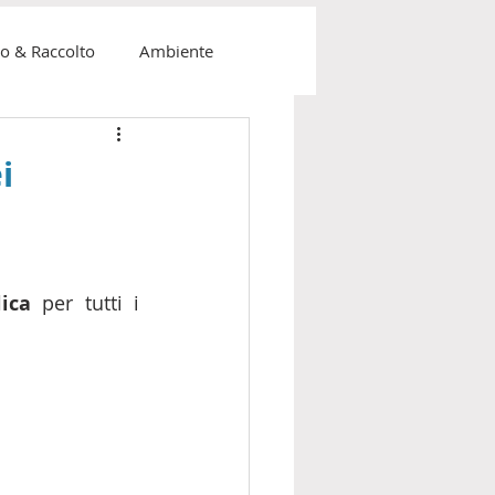
o & Raccolto
Ambiente
us
i
lica
 per tutti i 