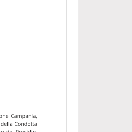
 funzionario della Regione Campania, 
 
della Condotta 
o del Presìdio, 