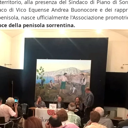
 territorio, alla presenza del Sindaco di Piano di Sor
daco di Vico Equense Andrea Buonocore e dei rappre
penisola, nasce ufficialmente l'Associazione promotri
ce della penisola sorrentina.