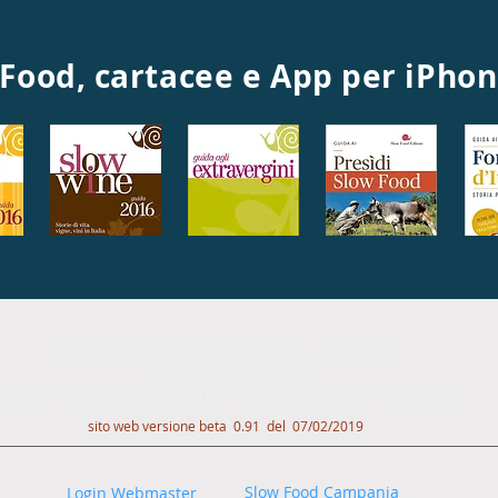
 Food, cartacee e App per iPho
Slow Food Costiera Sorrentina e Capri APS
ASSOCIAZIONE NO-PROFIT
o
Slow Food Italia
ONDOTTA
CONVIVIUM È IL LIVELLO TERRITORIALE DI
sito web versione beta 0.91 del 07/02/2019
Slow Food Campania
Login Webmaster