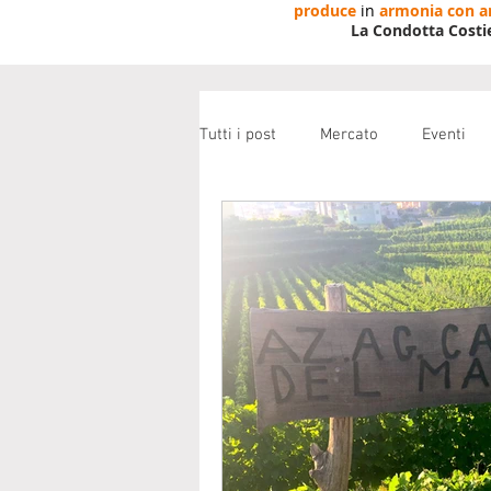
produce
in
armonia con 
La Condotta Costi
Tutti i post
Mercato
Eventi
Newsletter
Educa
Maste
Comunità Noce Penisola Sorrentin