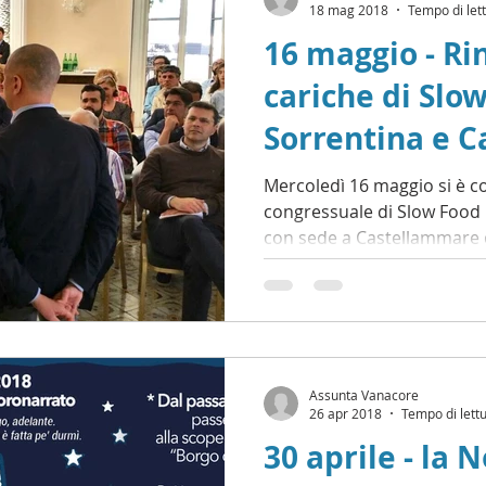
18 mag 2018
Tempo di let
16 maggio - Ri
cariche di Slo
Sorrentina e Ca
nuovo comitat
Mercoledì 16 maggio si è c
congressuale di Slow Food 
con sede a Castellammare di
Assunta Vanacore
26 apr 2018
Tempo di lettu
30 aprile - la 