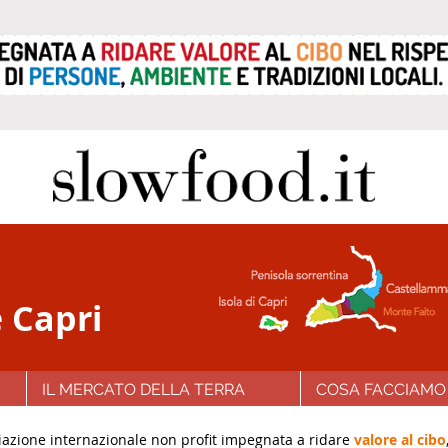
 Capri
IL MERCATO DELLA TERRA
COSA FACCIAMO
azione internazionale non profit impegnata a ridare
valore al cibo