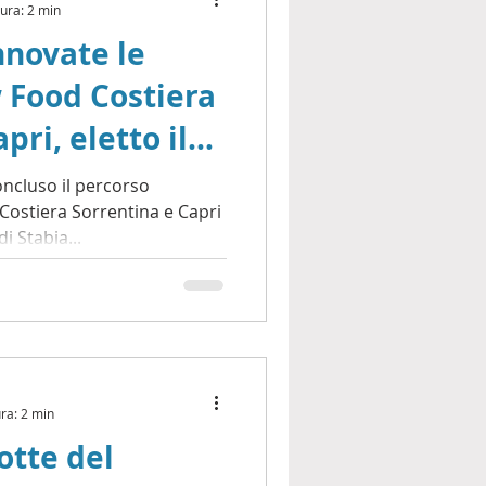
tura: 2 min
nnovate le
w Food Costiera
pri, eletto il
o
oncluso il percorso
Costiera Sorrentina e Capri
 Stabia...
ra: 2 min
Notte del