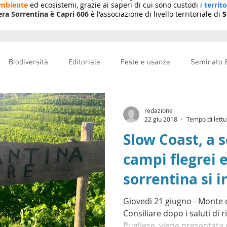
ambiente
ed ecosistemi, grazie ai saperi di cui sono custodi i
territo
era Sorrentina è Capri 606
è l'associazione di livello territoriale di
S
Biodiversità
Editoriale
Feste e usanze
Seminato &
r of Food
Seminato & Raccolto
Pesca
coronavirus
redazione
22 giu 2018
Tempo di lettu
Slow Coast, a 
a
campi flegrei e
sorrentina si 
Malaze
Giovedì 21 giugno - Monte d
Consiliare dopo i saluti di 
Pugliese, viene presentata 