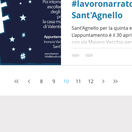
#lavoronarrato
Sant'Agnello
Sant’Agnello per la quinta e
L’appuntamento è il 30 aprile
con via Maiano Vecchia per.
8
9
10
11
12